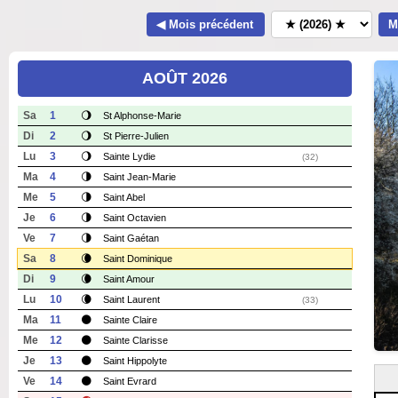
◀ Mois précédent
M
AOÛT 2026
Sa
1
🌖
St Alphonse-Marie
Di
2
🌖
St Pierre-Julien
Lu
3
🌖
Sainte Lydie
(32)
Ma
4
🌗
Saint Jean-Marie
Me
5
🌗
Saint Abel
Je
6
🌗
Saint Octavien
Ve
7
🌗
Saint Gaétan
Sa
8
🌘
Saint Dominique
Di
9
🌘
Saint Amour
Lu
10
🌘
Saint Laurent
(33)
Ma
11
🌑
Sainte Claire
Me
12
🌑
Sainte Clarisse
Je
13
🌑
Saint Hippolyte
Ve
14
🌑
Saint Evrard