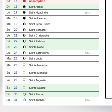
Sa
15
🌒
Assomption
Di
16
🌒
Saint Armel
Lu
17
🌒
Saint Hyacinthe
(34)
Ma
18
🌒
Sainte Hélène
Me
19
🌓
Saint Jean-Eudes
Je
20
🌓
Saint Bernard
Ve
21
🌓
Saint Christophe
Sa
22
🌔
Saint Fabrice
Di
23
🌔
Sainte Rose
Lu
24
🌔
Saint Barthélémy
(35)
Ma
25
🌔
Saint Louis
🌕
Me
26
Sainte Natacha
🌕
Je
27
Sainte Monique
🌕
Ve
28
Saint Augustin
🌕
Sa
29
Sainte Sabine
Di
30
🌖
Saint Fiacre
Lu
31
🌖
Saint Aristide
(36)