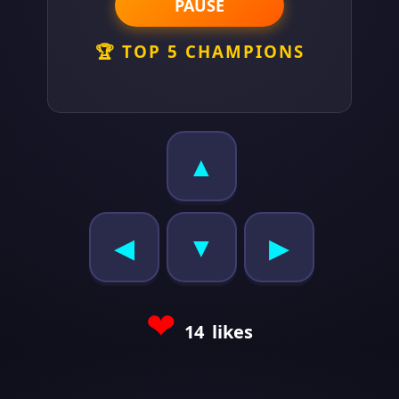
PAUSE
🏆 TOP 5 CHAMPIONS
▲
◀
▼
▶
❤
14
likes