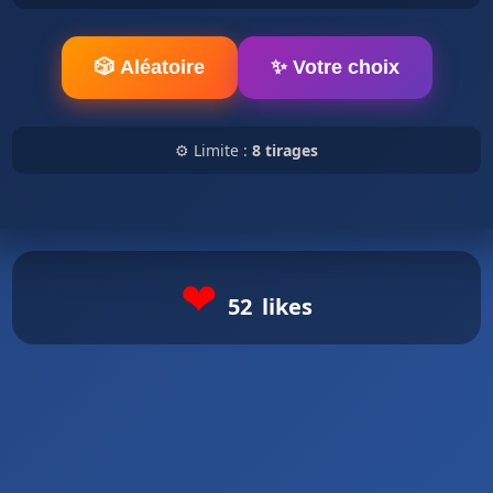
🎲 Aléatoire
✨ Votre choix
⚙️ Limite :
8 tirages
❤
52
likes