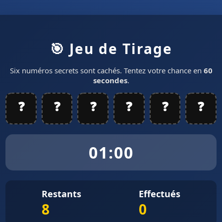
🎯 Jeu de Tirage
Six numéros secrets sont cachés. Tentez votre chance en
60
secondes
.
❓
❓
❓
❓
❓
❓
01:00
Restants
Effectués
8
0