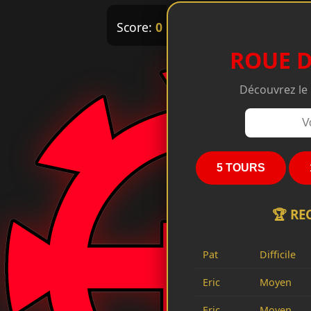
Score:
0
| Tour:
0
/
0
| Temps:
0
s
ROUE D
Découvrez le
5 TOURS
🏆 RE
Pat
Difficile
Eric
Moyen
Eric
Moyen