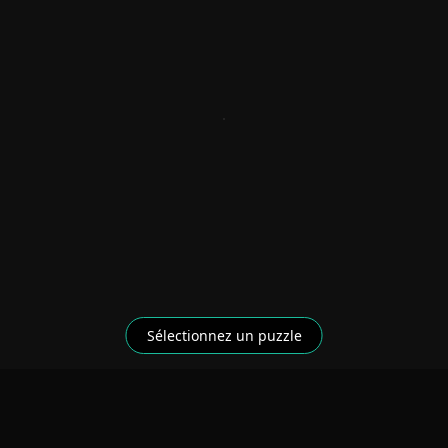
Mulhouse-arbres(1)
Mulhouse-street(1)
Mulhouse-tour(1)
Nenuphar(1)
Panthere-des-neiges(2)
Pont(2)
Sélectionnez un puzzle
Port(1)
Porte-Haute-Neige(1)
Poste(1)