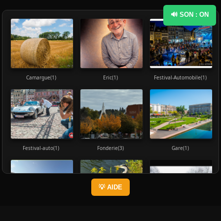
🔊 SON : ON
Camargue(1)
Eric(1)
Festival-Automobile(1)
Festival-auto(1)
Fonderie(3)
Gare(1)
💡 AIDE
Grenouille(4)
Heron(1)
Hiver01(2)