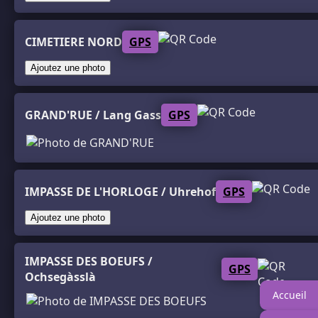
CIMETIERE NORD
GPS
Ajoutez une photo
GRAND'RUE / Lang Gass
GPS
IMPASSE DE L'HORLOGE / Uhrehof
GPS
Ajoutez une photo
IMPASSE DES BOEUFS /
GPS
Ochsegàsslà
Accueil