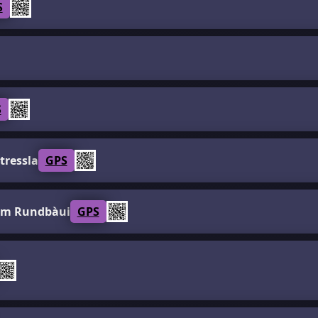
S
S
tressla
GPS
um Rundbàui
GPS