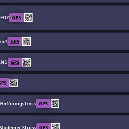
NEDY
GPS
roß
GPS
AND
GPS
GPS
Hoffnungstross
GPS
Modemer Stross
GPS