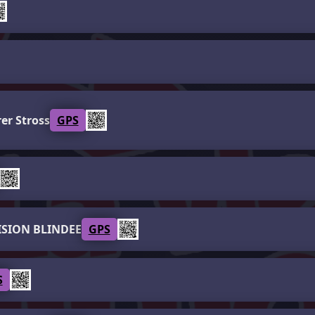
r Stross
GPS
ISION BLINDEE
GPS
S