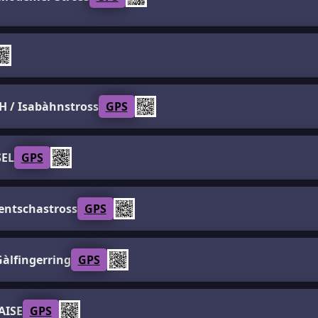
/ Isabàhnstross
GPS
SEL
GPS
entschastross
GPS
àlfingerring
GPS
AISE
GPS