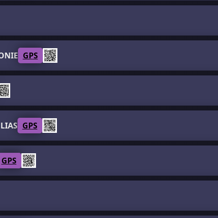
ONIE
GPS
LIAS
GPS
GPS