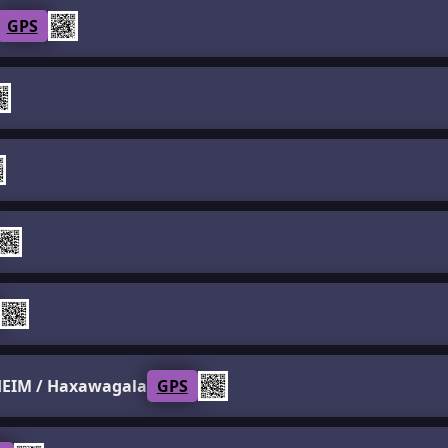
GPS
EIM / Haxawagala
GPS