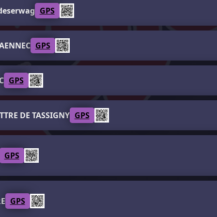
edeserwag
GPS
LAENNEC
GPS
C
GPS
TTRE DE TASSIGNY
GPS
GPS
RE
GPS